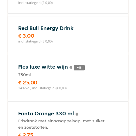
incl. statiegeld (€ 0,00)
Red Bull Energy Drink
€ 3,00
incl. statiegeld (€ 0,00)
Fles luxe witte wijn
+18
750ml
€ 25,00
14% vol, incl. statiegeld (€ 0,00)
Fanta Orange 330 ml
Frisdrank met sinaasappelsap, met suiker
en zoetstoffen.
€ 2,75