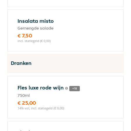
Insalata misto
Gemengde salade
€ 7,50
incl. statiegeld (€ 0,00)
Dranken
Fles luxe rode wijn
+18
750ml
€ 25,00
14% vol, incl. statiegeld (€ 0,00)