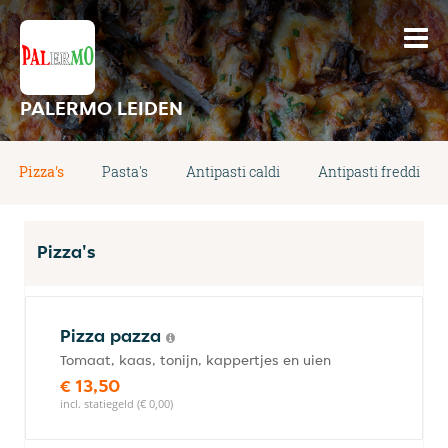
PALERMO LEIDEN
Pizza's
Pasta's
Antipasti caldi
Antipasti freddi
Pizza's
Pizza pazza
Tomaat, kaas, tonijn, kappertjes en uien
€ 13,50
incl. statiegeld (€ 0,00)