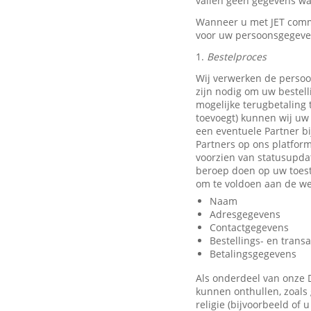
vallen geen gegevens waa
Wanneer u met JET comm
voor uw persoonsgegeve
1.
Bestelproces
Wij verwerken de persoo
zijn nodig om uw bestell
mogelijke terugbetaling
toevoegt) kunnen wij uw 
een eventuele Partner b
Partners op ons platfor
voorzien van statusupda
beroep doen op uw toest
om te voldoen aan de we
Naam
Adresgegevens
Contactgegevens
Bestellings- en trans
Betalingsgegevens
Als onderdeel van onze 
kunnen onthullen, zoals 
religie (bijvoorbeeld of