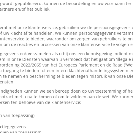
 wordt gepubliceerd, kunnen de beoordeling en uw voornaam ter
artners en/of het publiek.
mt met onze klantenservice, gebruiken we de persoonsgegevens d
f uw klacht af te handelen. We kunnen persoonsgegevens verzame
tenservice te bieden, waaronder om zorgen van gebruikers te on
 om de reacties en processen van onze klantenservice te volgen e
gevens ook verzamelen als u bij ons een kennisgeving indient me
em in onze Diensten waarvan u vermoedt dat het gaat om ‘illegale 
rordening 2022/2065 van het Europees Parlement en de Raad (‘’Wet
u toegang te bieden tot een intern klachtenafhandelingssysteem e
 te nemen en bescherming te bieden tegen misbruik van onze Dien
iensten.
andigheden kunnen we een beroep doen op uw toestemming of het 
contract met u na te komen of om te voldoen aan de wet. We kunne
ken ten behoeve van de klantenservice:
n van toepassing)
actiegegevens
dien van toepassing)