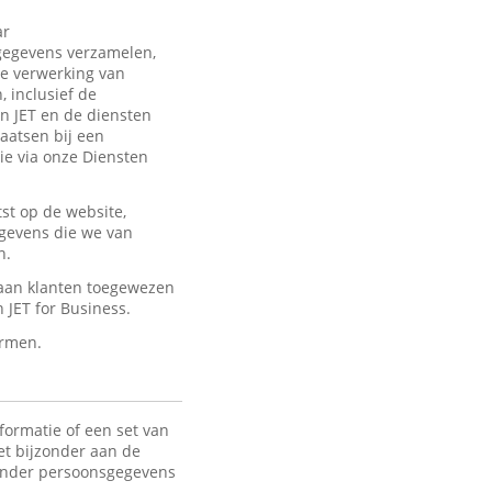
ar
sgegevens verzamelen,
de verwerking van
 inclusief de
an JET en de diensten
laatsen bij een
ie via onze Diensten
st op de website,
egevens die we van
n.
 aan klanten toegewezen
JET for Business.
ermen.
formatie of een set van
het bijzonder aan de
 Onder persoonsgegevens