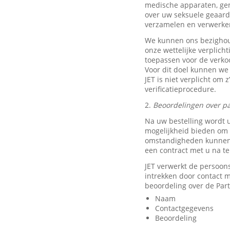
medische apparaten, ge
over uw seksuele geaard
verzamelen en verwerke
We kunnen ons bezighou
onze wettelijke verplich
toepassen voor de verkoo
Voor dit doel kunnen we
JET is niet verplicht om 
verificatieprocedure.
2.
Beoordelingen over pa
Na uw bestelling wordt 
mogelijkheid bieden om e
omstandigheden kunnen w
een contract met u na t
JET verwerkt de persoon
intrekken door contact
beoordeling over de Part
Naam
Contactgegevens
Beoordeling