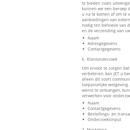
te bieden zoals uiteeng
kunnen we een beroep do
u na te komen of om te v
aanbiedingen van exter
nodig ten behoeve van d
en de verzending van uw
Naam
Adresgegevens
Contactgegevens
6.
Klantonderzoek
Om ervoor te zorgen dat
verbeteren, kan JET u b
alleen dit soort communi
toepasselijke wetgeving.
wenst te ontvangen, kun
verwerken voor onderzo
Naam
Contactgegevens
Bestellings- en trans
Onderzoeksinput
7.
Marketing