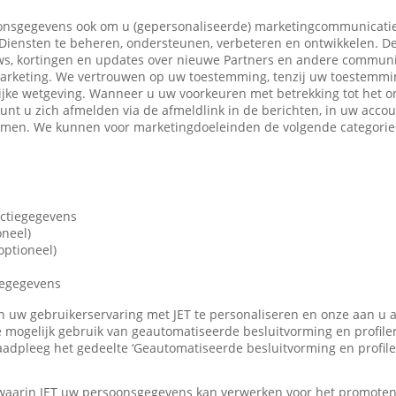
nsgegevens ook om u (gepersonaliseerde) marketingcommunicatie
iensten te beheren, ondersteunen, verbeteren en ontwikkelen. De
ws, kortingen en updates over nieuwe Partners en andere communi
marketing. We vertrouwen op uw toestemming, tenzij uw toestemming
ijke wetgeving. Wanneer u uw voorkeuren met betrekking tot het o
 kunt u zich afmelden via de afmeldlink in de berichten, in uw accou
nemen. We kunnen voor marketingdoeleinden de volgende categori
actiegegevens
oneel)
ptioneel)
iegegevens
len uw gebruikerservaring met JET te personaliseren en onze aan u
 mogelijk gebruik van geautomatiseerde besluitvorming en profile
adpleeg het gedeelte ‘Geautomatiseerde besluitvorming en profile
 waarin JET uw persoonsgegevens kan verwerken voor het promote