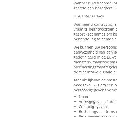
Wanneer uw beoordeling
gesteld aan bezorgers, P
3.
Klantenservice
Wanneer u contact opnee
vraag te beantwoorden o
gespreksopnames om klan
behandeling te nemen en
We kunnen uw persoonsge
aanwezigheid van een it
gedefinieerd in de EU-ve
diensten’), maar ook om 
opschortingsmaatregelen
de Wet inzake digitale d
Afhankelijk van de omst
noodzakelijk is om een 
persoonsgegevens verwer
Naam
Adresgegevens (indie
Contactgegevens
Bestellings- en trans
Betalingsgegevens (in