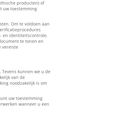
hische producten) of
met uw toestemming
sten. Om te voldoen aan
erificatieprocedures
 en identiteitscontrole.
edocument te tonen en
e vereiste
r. Tevens kunnen we u de
elijk van de
ing noodzakelijk is om
U kunt uw toestemming
verwerken wanneer u een