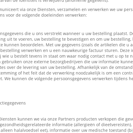
rvan de identiteit is verwijderd (anonieme gegevens).
uniceert via onze Diensten, verzamelen en verwerken we uw pers
ns voor de volgende doeleinden verwerken:
nsgegevens die u ons verstrekt wanneer u uw bestelling plaatst.
ing uit te voeren, uw bestelling te bevestigen en om uw bestelling,
 te kunnen beoordelen. Met uw gegevens (zoals de artikelen die u
bestelling verwerken en u een nauwkeurige factuur sturen. Deze in
ij wie u bestelt tevens in staat om waar nodig contact met u op t
m gebruiken onze externe bezorgbedrijven die uw informatie kunn
tes over de levering van uw bestelling. Afhankelijk van de omsta
emming of het feit dat de verwerking noodzakelijk is om een contr
t. We kunnen de volgende persoonsgegevens verwerken tijdens he
actiegegevens
Diensten kunnen we via onze Partners producten verkopen die ge
gezondheidsgerelateerde informatie (allergieën of dieetvereisten),
 u alleen halalvoedsel eet), informatie over uw medische toestand (b