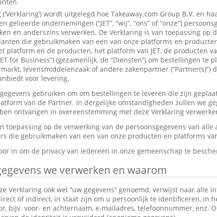
lanten
g (‘Verklaring’) wordt uitgelegd hoe Takeaway.com Group B.V. en ha
 gelieerde ondernemingen (“JET”, “wij”, “ons” of “onze”) persoon
en en anderszins verwerken. De Verklaring is van toepassing op 
anten die gebruikmaken van een van onze platforms en producten,
et platform en de producten, het platform van JET, de producten v
JET for Business”) (gezamenlijk, de “Diensten”) om bestellingen te p
markt, levensmiddelenzaak of andere zakenpartner (“Partner(s)”) d
nbiedt voor levering.
gevens gebruiken om om bestellingen te leveren die zijn geplaat
platform van de Partner. In dergelijke omstandigheden zullen we g
ebben ontvangen in overeenstemming met deze Verklaring verwerke
van toepassing op de verwerking van de persoonsgegevens van alle
s die gebruikmaken van een van onze producten en platforms van 
rvoor in om de privacy van iedereen in onze gemeenschap te besch
gegevens we verwerken en waarom
e Verklaring ook wel “uw gegevens” genoemd, verwijst naar alle in
ect of indirect, in staat zijn om u persoonlijk te identificeren, in 
tor, bijv. voor- en achternaam, e-mailadres, telefoonnummer, enz.