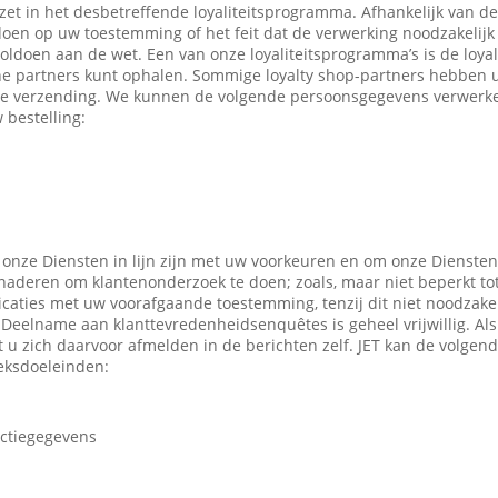
ezet in het desbetreffende loyaliteitsprogramma. Afhankelijk van 
en op uw toestemming of het feit dat de verwerking noodzakelijk 
oldoen aan de wet. Een van onze loyaliteitsprogramma’s is de loyal
ne partners kunt ophalen. Sommige loyalty shop-partners hebben
e verzending. We kunnen de volgende persoonsgegevens verwerken
 bestelling:
 onze Diensten in lijn zijn met uw voorkeuren en om onze Diensten
enaderen om klantenonderzoek te doen; zoals, maar niet beperkt to
caties met uw voorafgaande toestemming, tenzij dit niet noodzakeli
 Deelname aan klanttevredenheidsenquêtes is geheel vrijwillig. Al
t u zich daarvoor afmelden in de berichten zelf. JET kan de volge
eksdoeleinden:
actiegegevens