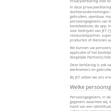
Privacyverklaring voor k
In deze privacyverklarin
dochterondernemingen en
gebruiken, openbaar mak
persoonsgegevens van kl
bestelwebsite, de app, h
voor bedrijven van JET (“
restaurantpartner, super
producten of diensten aa
We kunnen uw persoonsge
applicatie of het bestel
dergelijke Partner(s) h
Deze Verklaring is ook 
werknemers en gebruiker
Bij JET zetten we ons e
Welke persoons
Persoonsgegevens, in dez
gegevens waarmee wij, dir
hand van een identifica