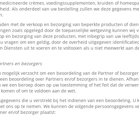
medicineerde crèmes, voedingssupplementen, kruiden of homeopat
heid. Als onderdeel van uw bestelling zullen we deze gegevens 
n.
den met de verkoop en bezorging van beperkte producten of dien
tingen zoals opgelegd door de toepasselijke wetgeving kunnen wij v
p en bezorging van deze producten, met inbegrip van uw leeftijds-
 u vragen om een geldig, door de overheid uitgegeven identificati
z’n Diensten uit te voeren en te voltooien als u niet meewerkt aan d
rtners en bezorgers
u mogelijk verzocht om een beoordeling van de Partner of bezorge
en beoordeling over Partners en/of bezorgers in te dienen. Afhank
e een beroep doen op uw toestemming of het feit dat de verwerk
e komen of om te voldoen aan de wet.
sgegevens die u verstrekt bij het indienen van een beoordeling. 
 met ons op te nemen. We kunnen de volgende persoonsgegevens 
ner en/of bezorger plaatst: