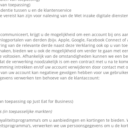
van toepassing)
dentie tussen u en de klantenservice
e vereist kan zijn voor naleving van de Wet inzake digitale dienste
 communiceert, krijgt u de mogelijkheid om een account bij ons aa
 inlogportalen van derden (bijv. Apple, Google, Facebook Connect of
ring van de relevante derde naast deze Verklaring ook op u van toe
maken, bieden we u ook de mogelijkheid om verder te gaan met een 
e voltooien. Afhankelijk van de omstandigheden kunnen we een b
dat de verwerking noodzakelijk is om een contract met u na te kom
emming intrekken en/of uw account verwijderen door contact met 
n van uw account kan negatieve gevolgen hebben voor uw gebruike
gevens verwerken ten behoeve van de klantaccount:
 toepassing op Just Eat for Business)
 (in toepasselijke markten)
 loyaliteitsprogramma’s om u aanbiedingen en kortingen te bieden
teitsprogramma’s, verwerken we uw persoonsgegevens om u de kor