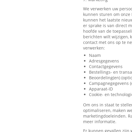
We verwerken uw persoo
kunnen sturen om onze D
kunnen het laatste nieu
er sprake is van direct 
hoofde van de toepassel
berichten wilt wijzigen,
contact met ons op te 
verwerken:
Naam
Adresgegevens
Contactgegevens
Bestellings- en trans
Beoordeling(en) (opti
Campagnegegevens (o
Apparaat-ID
Cookie- en technolog
Om ons in staat te stel
optimaliseren, maken we
marketingdoeleinden. Ra
meer informatie.
Er kunnen gevallen zijn