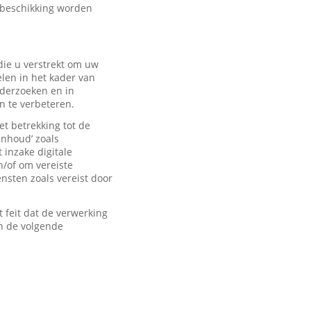
 beschikking worden
ie u verstrekt om uw
len in het kader van
derzoeken en in
n te verbeteren.
t betrekking tot de
inhoud’ zoals
 inzake digitale
n/of om vereiste
sten zoals vereist door
feit dat de verwerking
n de volgende